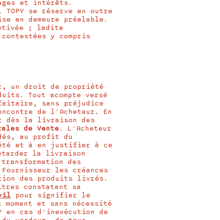
ages et intérêts.
, TOPY se réserve en outre
ise en demeure préalable.
otivée ; ladite
 contestées y compris
r, un droit de propriété
duits. Tout acompte versé
faitaire, sans préjudice
encontre de l'Acheteur. En
r dès la livraison des
rales de Vente
. L'Acheteur
dés, au profit du
été et à en justifier à ce
etarder la livraison
 transformation des
 Fournisseur les créances
tion des produits livrés.
itres constatant sa
vil
pour signifier le
t moment et sans nécessité
Y en cas d'inexécution de