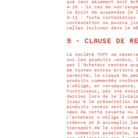
que leur paiement soit éc
4-10 – En cas de non-resp
le droit de suspendre la 
4-11 – Toute contestation
contestation ne pourra ju
celles incluses dans la m
5 - CLAUSE DE R
La société TOPY se réserv
sur les produits vendus, 
par l'Acheteur restera ac
de toutes autres actions 
revanche, le risque de pe
produits commandés confor
s'oblige, en conséquence,
Fournisseur, par une assu
dernier lors de la livrai
jusqu'à la présentation d
produits vendus sont cepe
nées de cette revente ou 
L’acheteur s'oblige à com
créance et à accomplir le
transport de la créance a
de sommation préalable, r