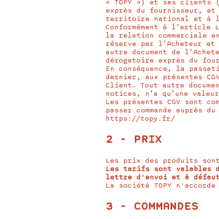
« TOPY ») et ses clients 
exprès du fournisseur, et
territoire national et à 
Conformément à l’article 
la relation commerciale e
réserve par l’Acheteur et
autre document de l’Achet
dérogatoire exprès du fou
En conséquence, la passat
dernier, aux présentes CG
Client. Tout autre docume
notices, n’a qu’une valeu
Les présentes CGV sont co
passer commande auprès du
https://topy.fr/
2 - PRIX
Les prix des produits son
Les tarifs sont valables 
lettre d'envoi et à défau
La société TOPY n'accorde
3 - COMMANDES