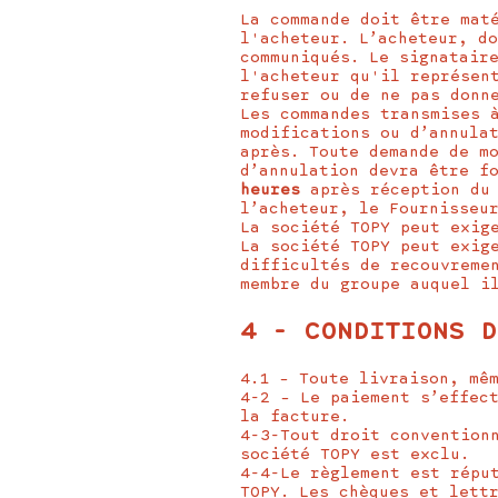
La commande doit être mat
l'acheteur. L’acheteur, d
communiqués. Le signatair
l'acheteur qu'il représen
refuser ou de ne pas donn
Les commandes transmises 
modifications ou d’annula
après. Toute demande de m
d’annulation devra être f
heures
après réception du 
l’acheteur, le Fournisseu
La société TOPY peut exig
La société TOPY peut exig
difficultés de recouvreme
membre du groupe auquel i
4 - CONDITIONS D
4.1 – Toute livraison, mê
4-2 – Le paiement s’effec
la facture.
4-3-Tout droit convention
société TOPY est exclu.
4-4-Le règlement est répu
TOPY. Les chèques et lett