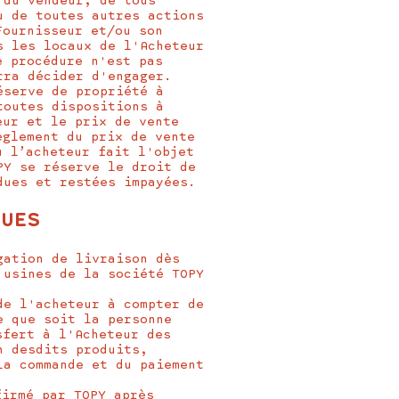
 du vendeur, de tous
u de toutes autres actions
Fournisseur et/ou son
s les locaux de l'Acheteur
e procédure n'est pas
rra décider d'engager.
éserve de propriété à
toutes dispositions à
eur et le prix de vente
èglement du prix de vente
ù l’acheteur fait l'objet
PY se réserve le droit de
dues et restées impayées.
QUES
gation de livraison dès
 usines de la société TOPY
de l'acheteur à compter de
 que soit la personne
sfert à l'Acheteur des
n desdits produits,
la commande et du paiement
firmé par TOPY après