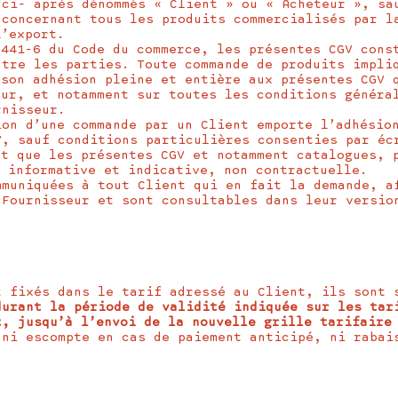
(ci- après dénommés « Client » ou « Acheteur », sa
 concernant tous les produits commercialisés par l
l’export.
L441-6 du Code du commerce, les présentes CGV cons
ntre les parties. Toute commande de produits impli
 son adhésion pleine et entière aux présentes CGV 
eur, et notamment sur toutes les conditions généra
rnisseur.
ion d’une commande par un Client emporte l’adhésio
V, sauf conditions particulières consenties par éc
nt que les présentes CGV et notamment catalogues, 
r informative et indicative, non contractuelle.
mmuniquées à tout Client qui en fait la demande, a
 Fournisseur et sont consultables dans leur versio
t fixés dans le tarif adressé au Client, ils sont 
durant la période de validité indiquée sur les tar
t, jusqu’à l’envoi de la nouvelle grille tarifaire
 ni escompte en cas de paiement anticipé, ni rabai