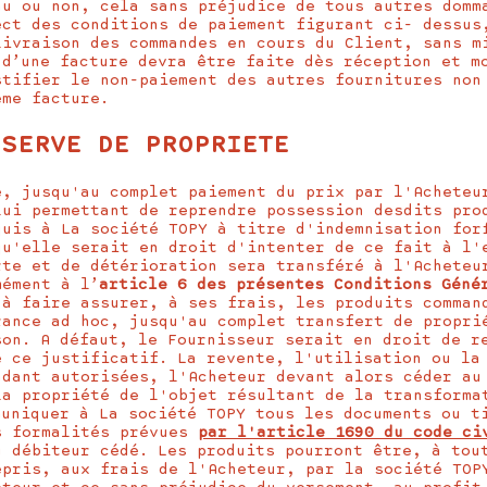
hu ou non, cela sans préjudice de tous autres domm
ect des conditions de paiement figurant ci- dessus
livraison des commandes en cours du Client, sans m
 d’une facture devra être faite dès réception et m
stifier le non-paiement des autres fournitures non
ême facture.
ESERVE DE PROPRIETE
e, jusqu'au complet paiement du prix par l'Acheteu
lui permettant de reprendre possession desdits pro
quis à La société TOPY à titre d'indemnisation for
qu'elle serait en droit d'intenter de ce fait à l'
rte et de détérioration sera transféré à l'Acheteu
mément à l’
article 6 des présentes Conditions Géné
 à faire assurer, à ses frais, les produits comman
rance ad hoc, jusqu'au complet transfert de propri
son. A défaut, le Fournisseur serait en droit de r
e ce justificatif. La revente, l'utilisation ou la
ndant autorisées, l'Acheteur devant alors céder au
la propriété de l'objet résultant de la transforma
muniquer à La société TOPY tous les documents ou t
s formalités prévues
par l'article 1690 du code ci
u débiteur cédé. Les produits pourront être, à tou
epris, aux frais de l'Acheteur, par la société TOP