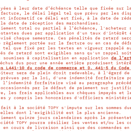
ayées à leur date d’échéance telle que fixée sur l
 facture, le délai légal tel que prévu par les dis
ent informatif ce délai est fixé, à la date de réd
 la date de réception des marchandises.
aiement total ou partiel à l’échéance, l'acheteur 
estantes dues par application d'un taux d'intérêt 
évisé chaque semestre. Ces pénalités de retard ser
e règlement portée sur la facture ou en cas de déf
i tel que fixé par les textes en vigueur rappelé a
tés de retard sont exigibles sans qu'un rappel soi
t soumises à capitalisation en application
de l’ar
 échus dus pour une année entière produisent intér
es L441-10 du code de commerce et D. 441-5 du Code
biteur sera de plein droit redevable, à l'égard de
 prévues par la loi, d'une indemnité forfaitaire p
t l’indemnité forfaitaire visé au paragraphe précé
 occasionnés par le défaut de paiement sur justifi
ve, les frais applicables aux chèques impayés et l
ues y compris les honoraires d'officiers ministéri
 fait à la société TOPY s'impute sur les sommes du
celles dont l'exigibilité est la plus ancienne.
aiement quinze jours calendaires après la présenta
ociété TOPY pourra résilier les ventes et/ou les c
u en cours de livraison ainsi que des commandes en