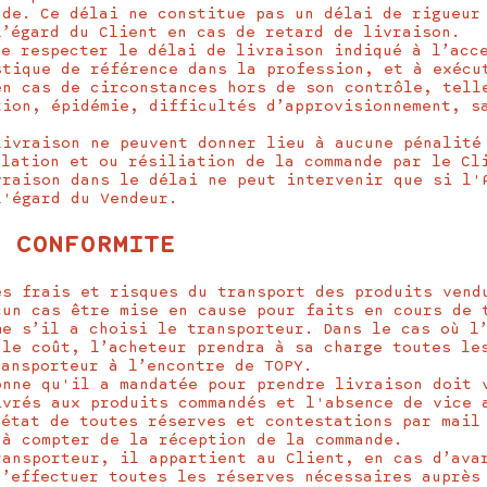
nde. Ce délai ne constitue pas un délai de rigueur
l’égard du Client en cas de retard de livraison.
de respecter le délai de livraison indiqué à l’acc
stique de référence dans la profession, et à exécu
en cas de circonstances hors de son contrôle, tell
tion, épidémie, difficultés d’approvisionnement, s
livraison ne peuvent donner lieu à aucune pénalité
ulation et ou résiliation de la commande par le Cl
vraison dans le délai ne peut intervenir que si l'
l'égard du Vendeur.
T CONFORMITE
es frais et risques du transport des produits vend
cun cas être mise en cause pour faits en cours de 
me s’il a choisi le transporteur. Dans le cas où l
 le coût, l’acheteur prendra à sa charge toutes le
ransporteur à l’encontre de TOPY.
onne qu'il a mandatée pour prendre livraison doit 
ivrés aux produits commandés et l'absence de vice 
 état de toutes réserves et contestations par mail
 à compter de la réception de la commande.
ransporteur, il appartient au Client, en cas d’ava
d’effectuer toutes les réserves nécessaires auprès