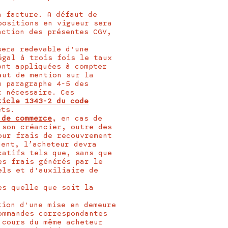
a facture. A défaut de
positions en vigueur sera
action des présentes CGV,
sera redevable d'une
égal à trois fois le taux
ont appliquées à compter
aut de mention sur la
u paragraphe 4-5 des
t nécessaire. Ces
ticle 1343-2 du code
êts.
 de commerce
, en cas de
 son créancier, outre des
our frais de recouvrement
dent, l’acheteur devra
catifs tels que, sans que
es frais générés par le
els et d'auxiliaire de
es quelle que soit la
tion d'une mise en demeure
ommandes correspondantes
 cours du même acheteur