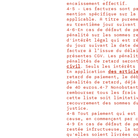
encaissement effectif.
4-5 – Les factures sont p
mention spécifique sur la
applicable. A titre purem
au trentième jour suivant
4-6-En cas de défaut de p
pénalité sur les sommes r
d'intérêt légal qui est r
du jour suivant la date d
facture à l’issue du déla
présentes CGV. Les pénali
pénalités de retard seron
civil
. Seuls les intérêts
En application
des articl
retard de paiement, le dé
pénalités de retard, déjà
de 40 euros.4-7 Nonobstan
rembourser tous les frais
cette liste soit limitati
recouvrement des sommes d
justice.
4-8 Tout paiement qui est
cause, en commençant par 
4-9 En cas de défaut de p
restée infructueuse, la s
qu'elles soient livrées o