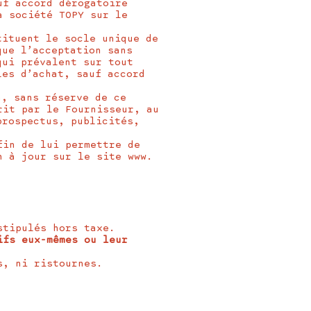
uf accord dérogatoire
a société TOPY sur le
tituent le socle unique de
que l’acceptation sans
qui prévalent sur tout
les d’achat, sauf accord
n, sans réserve de ce
rit par le Fournisseur, au
prospectus, publicités,
fin de lui permettre de
n à jour sur le site www.
stipulés hors taxe.
ifs eux-mêmes ou leur
s, ni ristournes.