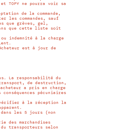
 et TOPY ne pourra voir sa
eptation de la commande,
ter les commandes, sauf
es que grèves, gel,
ans que cette liste soit
 ou indemnité à la charge
ient.
Acheteur est à jour de
us. La responsabilité du
transport, de destruction,
’acheteur a pris en charge
s conséquences pécuniaires
vérifier à la réception la
apparent.
 dans les 5 jours (non
rie des marchandises
 du transporteurs selon