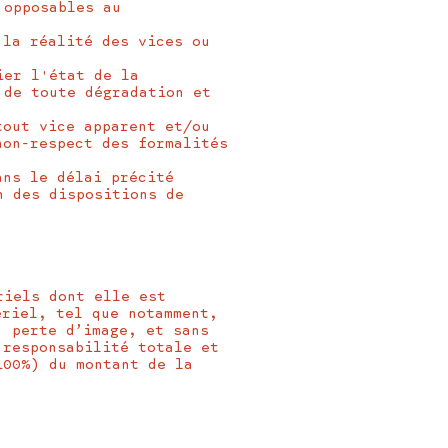
 opposables au
 la réalité des vices ou
ier l'état de la
 de toute dégradation et
tout vice apparent et/ou
non-respect des formalités
ans le délai précité
n des dispositions de
riels dont elle est
ériel, tel que notamment,
, perte d’image, et sans
 responsabilité totale et
100%) du montant de la