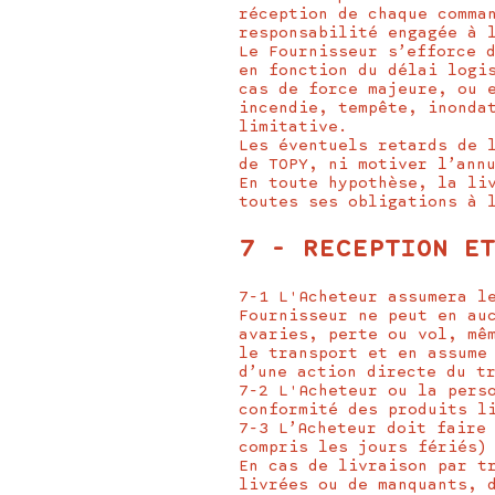
réception de chaque comma
responsabilité engagée à 
Le Fournisseur s’efforce 
en fonction du délai logi
cas de force majeure, ou 
incendie, tempête, inonda
limitative.
Les éventuels retards de 
de TOPY, ni motiver l’ann
En toute hypothèse, la li
toutes ses obligations à 
7 - RECEPTION E
7-1 L'Acheteur assumera l
Fournisseur ne peut en au
avaries, perte ou vol, mê
le transport et en assume
d’une action directe du t
7-2 L'Acheteur ou la pers
conformité des produits l
7-3 L’Acheteur doit faire
compris les jours fériés)
En cas de livraison par t
livrées ou de manquants, 