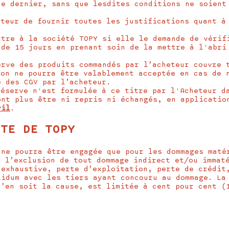
ce dernier, sans que lesdites conditions ne soient
eteur de fournir toutes les justifications quant à
ttre à la société TOPY si elle le demande de vérif
 de 15 jours en prenant soin de la mettre à l'abri
erve des produits commandés par l’acheteur couvre 
ion ne pourra être valablement acceptée en cas de 
e des CGV par l’acheteur.
réserve n'est formulée à ce titre par l'Acheteur d
ont plus être ni repris ni échangés, en applicatio
vil
.
ITE DE TOPY
 ne pourra être engagée que pour les dommages maté
à l’exclusion de tout dommage indirect et/ou immat
 exhaustive, perte d’exploitation, perte de crédit
lidum avec les tiers ayant concouru au dommage. La
u’en soit la cause, est limitée à cent pour cent (