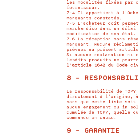
les modalités fixées par 
fournisseur.
7-4 Il appartient à l’Ach
manquants constatés.
7-5 L'acheteur doit perme
marchandise dans un délai
modification de son état.
7-6 La réception sans rés
manquant. Aucune réclamat
prévues au présent articl
Si aucune réclamation ni 
lesdits produits ne pourr
l'article 1642 du Code ci
8 – RESPONSABIL
La responsabilité de TOPY
directement à l’origine, 
sans que cette liste soit
aucun engagement ou in so
cumulée de TOPY, quelle q
commande en cause.
9 – GARANTIE