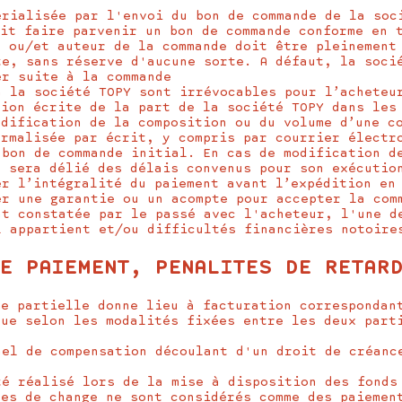
érialisée par l'envoi du bon de commande de la soc
oit faire parvenir un bon de commande conforme en 
e ou/et auteur de la commande doit être pleinement
te, sans réserve d'aucune sorte. A défaut, la soci
er suite à la commande
à la société TOPY sont irrévocables pour l’acheteu
tion écrite de la part de la société TOPY dans les
odification de la composition ou du volume d’une c
ormalisée par écrit, y compris par courrier élect
bon de commande initial. En cas de modification d
r sera délié des délais convenus pour son exécutio
er l’intégralité du paiement avant l’expédition en
er une garantie ou un acompte pour accepter la com
nt constatée par le passé avec l'acheteur, l'une d
l appartient et/ou difficultés financières notoire
E PAIEMENT, PENALITES DE RETAR
me partielle donne lieu à facturation correspondan
tue selon les modalités fixées entre les deux part
nel de compensation découlant d'un droit de créanc
té réalisé lors de la mise à disposition des fonds
res de change ne sont considérés comme des paiemen