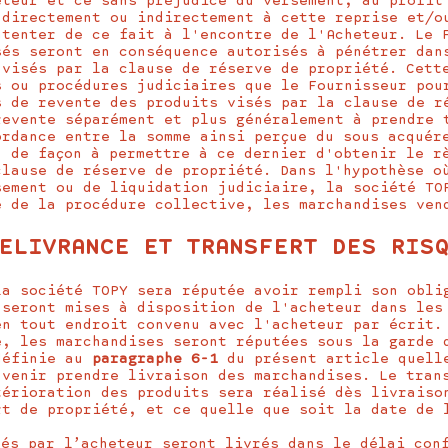
eteur et ce sans préjudice du versement, au profit
 directement ou indirectement à cette reprise et/o
ntenter de ce fait à l'encontre de l'Acheteur. Le 
sés seront en conséquence autorisés à pénétrer dan
 visés par la clause de réserve de propriété. Cett
s ou procédures judiciaires que le Fournisseur pou
s de revente des produits visés par la clause de r
revente séparément et plus généralement à prendre 
ordance entre la somme ainsi perçue du sous acquér
, de façon à permettre à ce dernier d'obtenir le r
clause de réserve de propriété. Dans l'hypothèse o
sement ou de liquidation judiciaire, la société TO
e de la procédure collective, les marchandises ven
ELIVRANCE ET TRANSFERT DES RIS
la société TOPY sera réputée avoir rempli son obli
 seront mises à disposition de l'acheteur dans les
en tout endroit convenu avec l'acheteur par écrit.
e, les marchandises seront réputées sous la garde 
définie au
paragraphe 6-1
du présent article quelle
 venir prendre livraison des marchandises. Le tran
térioration des produits sera réalisé dès livraiso
rt de propriété, et ce quelle que soit la date de 
dés par l’acheteur seront livrés dans le délai con