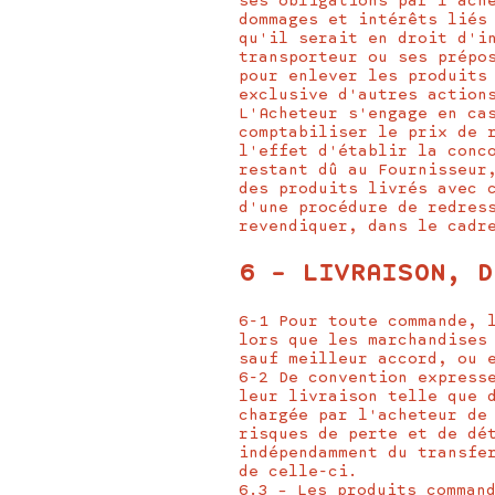
ses obligations par l'ach
dommages et intérêts liés
qu'il serait en droit d'i
transporteur ou ses prépo
pour enlever les produits
exclusive d'autres action
L'Acheteur s'engage en ca
comptabiliser le prix de 
l'effet d'établir la conc
restant dû au Fournisseur
des produits livrés avec 
d'une procédure de redres
revendiquer, dans le cadr
6 – LIVRAISON, D
6-1 Pour toute commande, 
lors que les marchandises
sauf meilleur accord, ou 
6-2 De convention express
leur livraison telle que 
chargée par l'acheteur de
risques de perte et de dé
indépendamment du transfe
de celle-ci.
6.3 – Les produits comman