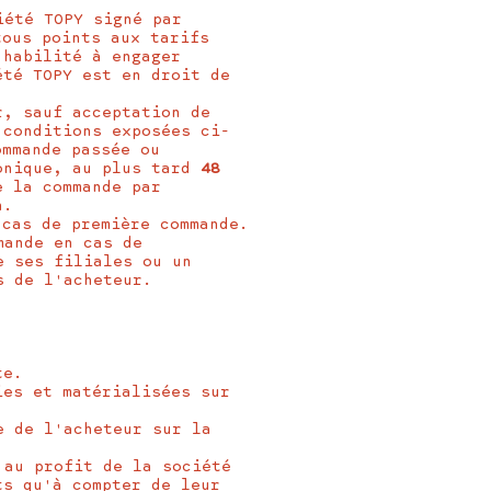
iété TOPY signé par
tous points aux tarifs
 habilité à engager
été TOPY est en droit de
r, sauf acceptation de
 conditions exposées ci-
ommande passée ou
ronique, au plus tard
48
e la commande par
n.
 cas de première commande.
mande en cas de
e ses filiales ou un
s de l'acheteur.
D
te.
ies et matérialisées sur
e de l'acheteur sur la
 au profit de la société
ts qu'à compter de leur