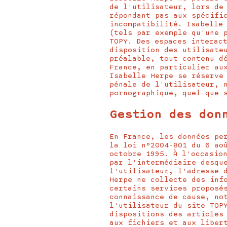
de l'utilisateur, lors de
répondant pas aux spécifi
incompatibilité. Isabelle
(tels par exemple qu'une 
TOPY. Des espaces interac
disposition des utilisate
préalable, tout contenu d
France, en particulier au
Isabelle Herpe se réserve
pénale de l'utilisateur, 
pornographique, quel que 
Gestion des don
En France, les données pe
la loi n°2004-801 du 6 ao
octobre 1995. À l'occasio
par l'intermédiaire desqu
l'utilisateur, l'adresse 
Herpe ne collecte des inf
certains services proposé
connaissance de cause, no
l'utilisateur du site TOP
dispositions des articles
aux fichiers et aux liber