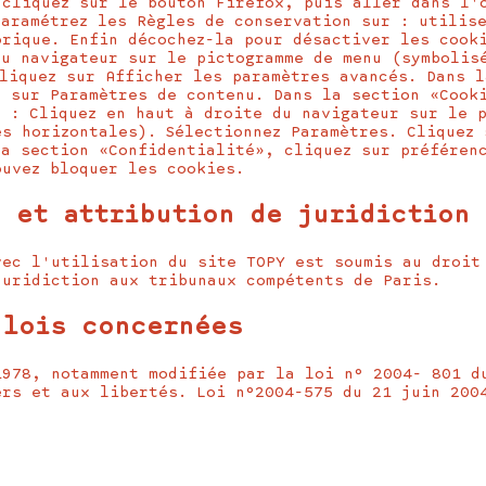
 cliquez sur le bouton Firefox, puis aller dans l'
Paramétrez les Règles de conservation sur : utilis
orique. Enfin décochez-la pour désactiver les cooki
du navigateur sur le pictogramme de menu (symbolis
Cliquez sur Afficher les paramètres avancés. Dans l
z sur Paramètres de contenu. Dans la section «Cook
e : Cliquez en haut à droite du navigateur sur le 
es horizontales). Sélectionnez Paramètres. Cliquez 
la section «Confidentialité», cliquez sur préféren
ouvez bloquer les cookies.
 et attribution de juridiction
vec l'utilisation du site TOPY est soumis au droit
juridiction aux tribunaux compétents de Paris.
 lois concernées
1978, notamment modifiée par la loi n° 2004- 801 d
ers et aux libertés. Loi n°2004-575 du 21 juin 200