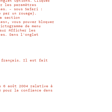
onglet Options. Cliquer
er les paramètres
es. – sous Safari :
é par un rouage).
a section
ies», vous pouvez bloquer
pictogramme de menu
sur Afficher les
ces. Dans l'onglet
 français. Il est fait
u 6 août 2004 relative à
4 pour la confiance dans