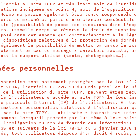
 l'accès au site TOPY et résultant soit de l'utili
cations indiquées au point 4, soit de l'apparition
 Herpe ne pourra également être tenue responsable 
perte de marché ou perte d'une chance) consécutifs
tifs (possibilité de poser des questions dans l'es
urs. Isabelle Herpe se réserve le droit de supprim
éposé dans cet espace qui contreviendrait à la lég
x dispositions relatives à la protection des donné
 également la possibilité de mettre en cause la re
notamment en cas de message à caractère raciste, i
soit le support utilisé (texte, photographie…).
nées personnelles
rsonnelles sont notamment protégées par la loi n° 
ût 2004, l'article L. 226-13 du Code pénal et la D
n de l'utilisation du site TOPY, peuvent êtres rec
els l'utilisateur a accédé au site TOPY le fournis
de protocole Internet (IP) de l'utilisateur. En to
ormations personnelles relatives à l'utilisateur q
s par le site TOPY. L'utilisateur fournit ces info
tamment lorsqu'il procède par lui-même à leur sais
Y l'obligation ou non de fournir ces informations.
 38 et suivants de la loi 78-17 du 6 janvier 1978 
tés, tout utilisateur dispose d'un droit d'accès, 