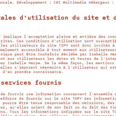
morale. Développement : CBI Multimedia Hébergeur :
rales d'utilisation du site et 
Y implique l'acceptation pleine et entière des con
crites. Ces conditions d'utilisation sont suscepti
 les utilisateurs du site TOPY sont donc invités à
rmalement accessible à tout moment aux utilisateur
hnique peut être toutefois décidée par Isabelle He
ent aux utilisateurs les dates et heures de l'inte
par Isabelle Herpe. De la même façon, les mentions
 elles s'imposent néanmoins à l'utilisateur qui es
n d'en prendre connaissance.
 services fournis
 de fournir une information concernant l'ensemble 
'efforce de fournir sur le site TOPY des informati
e pourra être tenue responsable des omissions, des
our, qu'elles soient de son fait ou du fait des ti
ons. Tous les informations indiquées sur le site T