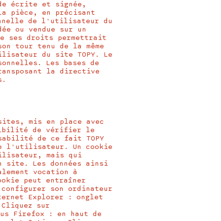
de écrite et signée,
la pièce, en précisant
nnelle de l'utilisateur du
dée ou vendue sur un
de ses droits permettrait
son tour tenu de la même
ilisateur du site TOPY. Le
sonnelles. Les bases de
ransposant la directive
s.
sites, mis en place avec
ibilité de vérifier le
sabilité de ce fait TOPY
e l'utilisateur. Un cookie
ilisateur, mais qui
n site. Les données ainsi
alement vocation à
ookie peut entraîner
 configurer son ordinateur
ternet Explorer : onglet
 Cliquez sur
ous Firefox : en haut de