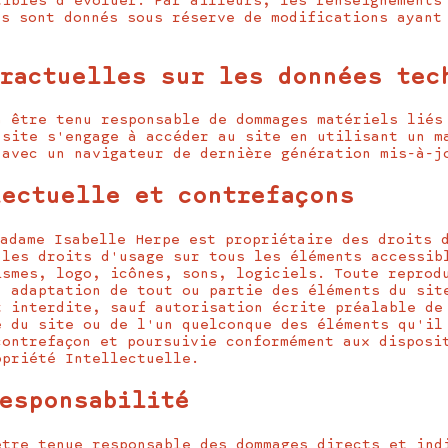
tibles d'évoluer. Par ailleurs, les renseignements
ls sont donnés sous réserve de modifications ayant
tractuelles sur les données tec
a être tenu responsable de dommages matériels liés
 site s'engage à accéder au site en utilisant un m
 avec un navigateur de dernière génération mis-à-j
lectuelle et contrefaçons
Madame Isabelle Herpe est propriétaire des droits 
 les droits d'usage sur tous les éléments accessib
ismes, logo, icônes, sons, logiciels. Toute reprod
, adaptation de tout ou partie des éléments du sit
t interdite, sauf autorisation écrite préalable de
e du site ou de l'un quelconque des éléments qu'il
contrefaçon et poursuivie conformément aux disposi
opriété Intellectuelle.
responsabilité
être tenue responsable des dommages directs et ind