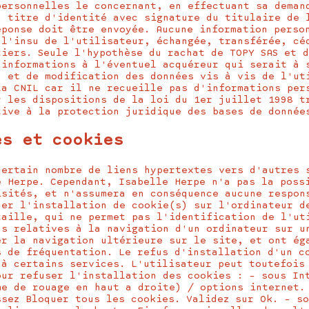
personnelles le concernant, en effectuant sa deman
u titre d'identité avec signature du titulaire de 
éponse doit être envoyée. Aucune information perso
 l'insu de l'utilisateur, échangée, transférée, cé
tiers. Seule l'hypothèse du rachat de TOPY SAS et 
 informations à l'éventuel acquéreur qui serait à 
n et de modification des données vis à vis de l'ut
la CNIL car il ne recueille pas d'informations per
r les dispositions de la loi du 1er juillet 1998 t
tive à la protection juridique des bases de donnée
es et cookies
certain nombre de liens hypertextes vers d'autres 
e Herpe. Cependant, Isabelle Herpe n'a pas la poss
isités, et n'assumera en conséquence aucune respon
uer l'installation de cookie(s) sur l'ordinateur d
taille, qui ne permet pas l'identification de l'ut
ns relatives à la navigation d'un ordinateur sur u
er la navigation ultérieure sur le site, et ont ég
s de fréquentation. Le refus d'installation d'un c
 à certains services. L'utilisateur peut toutefois
our refuser l'installation des cookies : – sous In
me de rouage en haut a droite) / options internet.
ssez Bloquer tous les cookies. Validez sur Ok. – s