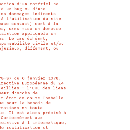
sation d'un matériel ne
 d'un bug ou d'une
des dommages indirects
 à l'utilisation du site
pace contact) sont à la
er, sans mise en demeure
islation applicable en
es. Le cas échéant,
sponsabilité civile et/ou
njurieux, diffamant, ou
78-87 du 6 janvier 1978,
irective Européenne du 24
ueillies : l'URL des liens
seur d'accès de
ut état de cause Isabelle
ue pour le besoin de
rmations en toute
ie. Il est alors précisé à
 Conformément aux
relative à l'informatique,
de rectification et