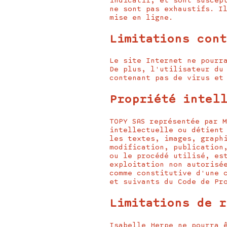
indicatif, et sont suscep
ne sont pas exhaustifs. I
mise en ligne.
Limitations con
Le site Internet ne pourr
De plus, l'utilisateur du
contenant pas de virus et
Propriété intel
TOPY SAS représentée par 
intellectuelle ou détient
les textes, images, graph
modification, publication
ou le procédé utilisé, es
exploitation non autorisé
comme constitutive d'une 
et suivants du Code de Pr
Limitations de 
Isabelle Herpe ne pourra 