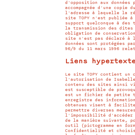
d'opposition aux données 
accompagnée d'une copie d
l'adresse à laquelle la r
site TOPY n'est publiée à
support quelconque à des 
la transmission des dites
obligation de conservatio
site n'est pas déclaré à 
données sont protégées pa
96/9 du 11 mars 1996 rela
Liens hypertext
Le site TOPY contient un 
l'autorisation de Isabell
contenu des sites ainsi v
est susceptible de provoq
est un fichier de petite 
enregistre des informatio
obtenues visent à facilit
permettre diverses mesure
l'impossibilité d'accéder
de la manière suivante, p
outil (pictogramme en for
Confidentialité et choisi