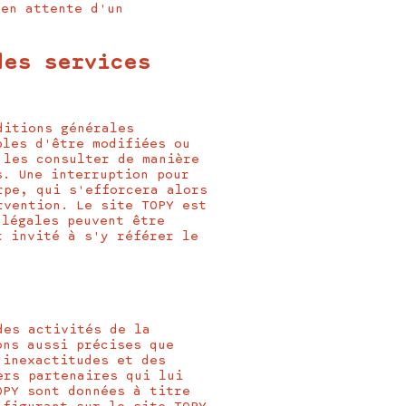
 en attente d'un
des services
ditions générales
bles d'être modifiées ou
 les consulter de manière
s. Une interruption pour
rpe, qui s'efforcera alors
rvention. Le site TOPY est
 légales peuvent être
t invité à s'y référer le
des activités de la
ons aussi précises que
 inexactitudes et des
ers partenaires qui lui
OPY sont données à titre