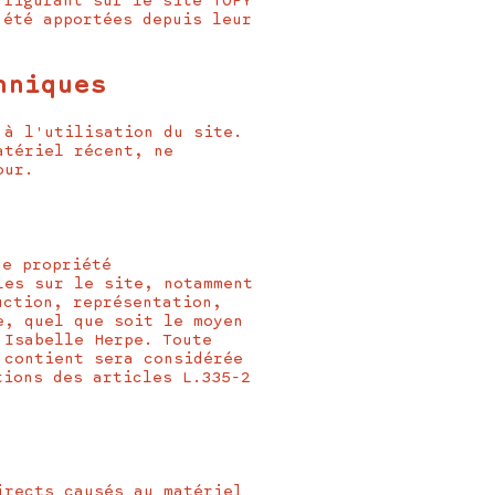
 figurant sur le site TOPY
 été apportées depuis leur
hniques
 à l'utilisation du site.
atériel récent, ne
our.
de propriété
les sur le site, notamment
uction, représentation,
e, quel que soit le moyen
 Isabelle Herpe. Toute
 contient sera considérée
tions des articles L.335-2
irects causés au matériel